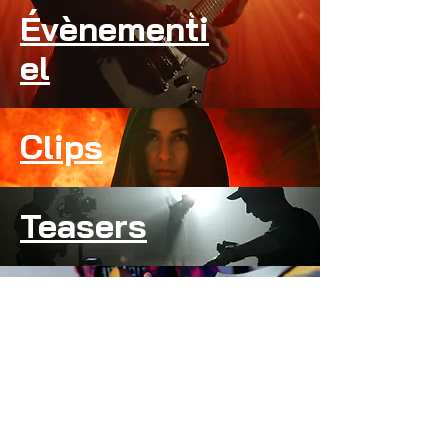
Évènementi
el
Clips
Teasers
Playthroughs
Courts
métrag