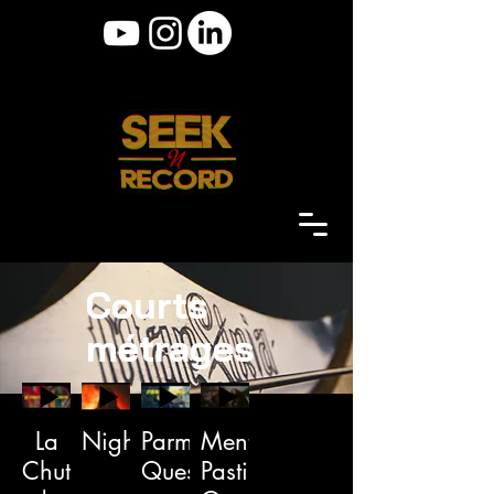
Courts
métrages
La
Nightstalkers
Parmigiano
Menthe
Chute
Quest
Pastille